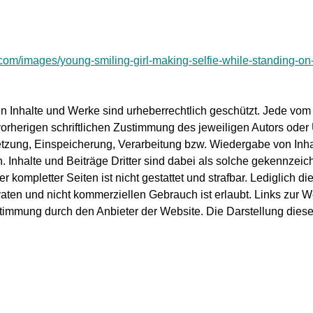
.com/images/young-smiling-girl-making-selfie-while-standing-o
ten Inhalte und Werke sind urheberrechtlich geschützt. Jede vo
rherigen schriftlichen Zustimmung des jeweiligen Autors oder U
setzung, Einspeicherung, Verarbeitung bzw. Wiedergabe von In
Inhalte und Beiträge Dritter sind dabei als solche gekennzeich
r kompletter Seiten ist nicht gestattet und strafbar. Lediglich 
aten und nicht kommerziellen Gebrauch ist erlaubt. Links zur We
immung durch den Anbieter der Website. Die Darstellung diese